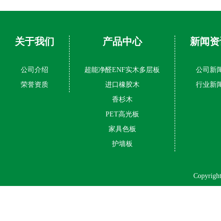
关于我们
产品中心
新闻资
公司介绍
超能净醛ENF实木多层板
公司新
荣誉资质
进口橡胶木
行业新
香杉木
PET高光板
家具色板
护墙板
Copyrigh