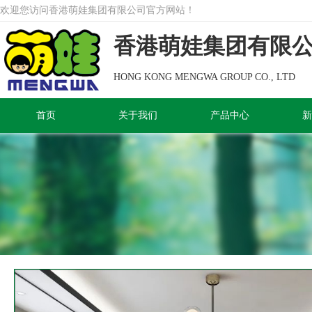
欢迎您访问香港萌娃集团有限公司官方网站！
香港萌娃集团有限
HONG KONG MENGWA GROUP CO., LTD
首页
关于我们
产品中心
新