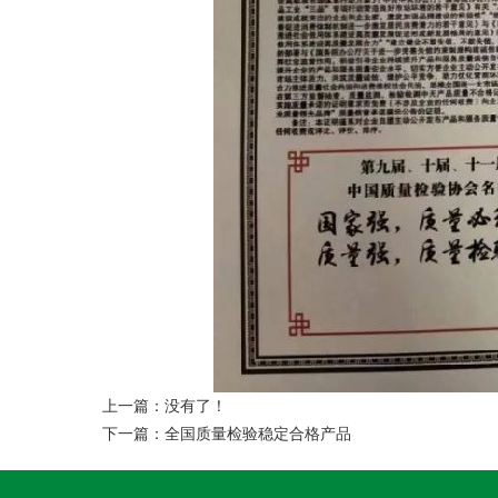
上一篇：没有了！
下一篇：
全国质量检验稳定合格产品