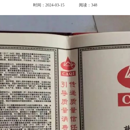
时间：2024-03-15
阅读：348